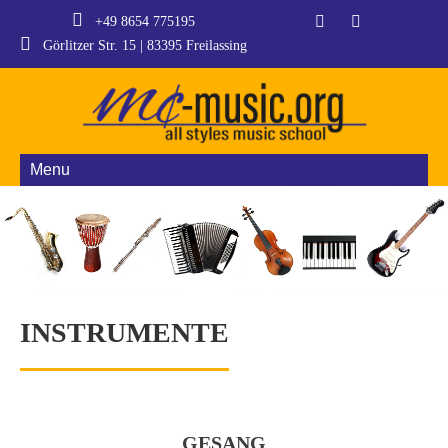
+49 8654 775195
Görlitzer Str. 15 | 83395 Freilassing
Menu
INSTRUMENTE
GESANG