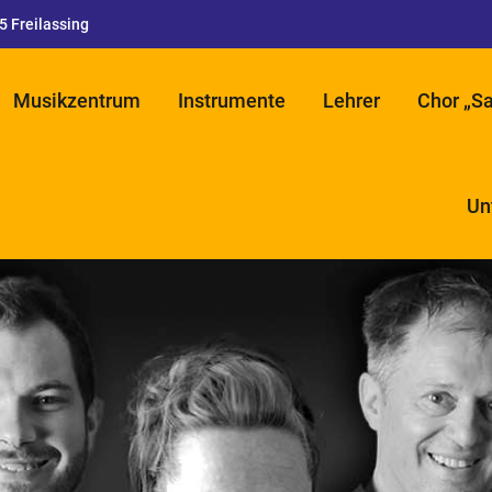
95 Freilassing
Musikzentrum
Instrumente
Lehrer
Chor „Sa
Un