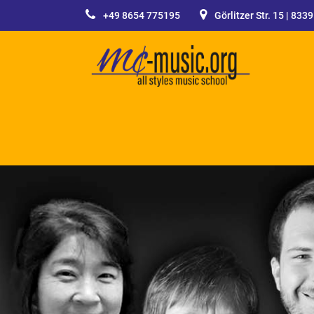
+49 8654 775195
Görlitzer Str. 15 | 833