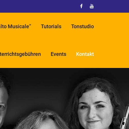
lto Musicale“
Tutorials
Tonstudio
terrichtsgebühren
Events
Kontakt