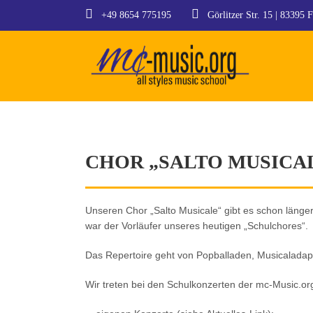
+49 8654 775195
Görlitzer Str. 15 | 83395 F
CHOR „SALTO MUSICA
Unseren Chor „Salto Musicale“ gibt es schon länge
war der Vorläufer unseres heutigen „Schulchores“.
Das Repertoire geht von Popballaden, Musicaladapti
Wir treten bei den Schulkonzerten der mc-Music.or